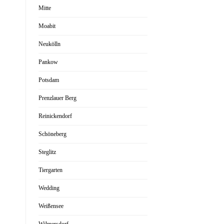
Mitte
Moabit
Neukölln
Pankow
Potsdam
Prenzlauer Berg
Reinickendorf
Schöneberg
Steglitz
Tiergarten
Wedding
Weißensee