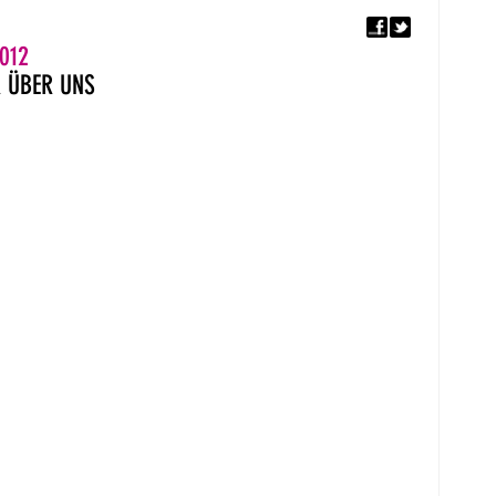
F
5. EUROPÄISCHER MON
012
R
ÜBER UNS