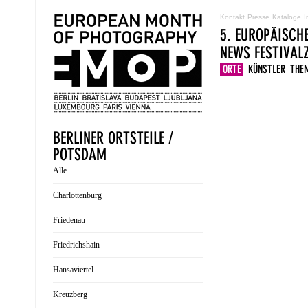
Kontakt
Presse
Kataloge
I
5. EUROPÄISCH
NEWS
FESTIVA
ORTE
KÜNSTLER
THE
BERLINER ORTSTEILE /
POTSDAM
Alle
Charlottenburg
Friedenau
Friedrichshain
Hansaviertel
Kreuzberg