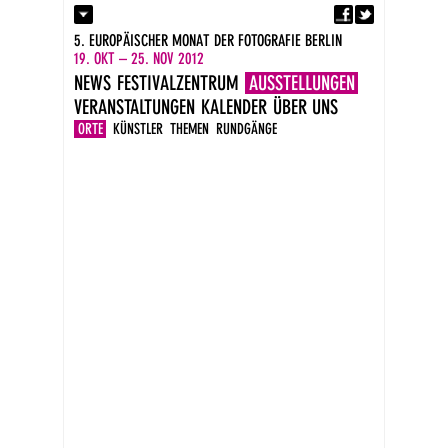
Fa
Kontakt
5. EUROPÄISCHER MONAT DER FOTOGRAFIE BERLIN
Presse
19. OKT – 25. NOV 2012
Kataloge
NEWS
FESTIVALZENTRUM
AUSSTELLUNGEN
Impressum
VERANSTALTUNGEN
KALENDER
ÜBER UNS
DE
EN
ORTE
KÜNSTLER
THEMEN
RUNDGÄNGE