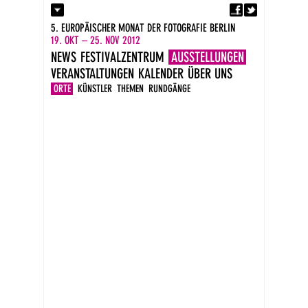
Fa
Kontakt
5. EUROPÄISCHER MONAT DER FOTOGRAFIE BERLIN
Presse
19. OKT – 25. NOV 2012
Kataloge
NEWS
FESTIVALZENTRUM
AUSSTELLUNGEN
Impressum
VERANSTALTUNGEN
KALENDER
ÜBER UNS
DE
EN
ORTE
KÜNSTLER
THEMEN
RUNDGÄNGE