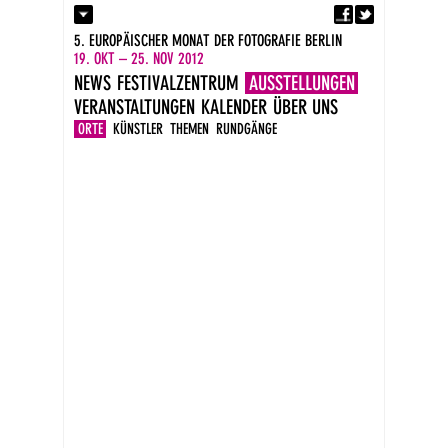
Fa
Kontakt
5. EUROPÄISCHER MONAT DER FOTOGRAFIE BERLIN
Presse
19. OKT – 25. NOV 2012
Kataloge
NEWS
FESTIVALZENTRUM
AUSSTELLUNGEN
Newsletter
VERANSTALTUNGEN
KALENDER
ÜBER UNS
Impressum
DE
ORTE
KÜNSTLER
THEMEN
RUNDGÄNGE
EN