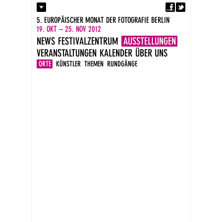
Fa
Kontakt
5. EUROPÄISCHER MONAT DER FOTOGRAFIE BERLIN
Presse
19. OKT – 25. NOV 2012
Kataloge
NEWS
FESTIVALZENTRUM
AUSSTELLUNGEN
Newsletter
VERANSTALTUNGEN
KALENDER
ÜBER UNS
Impressum
DE
ORTE
KÜNSTLER
THEMEN
RUNDGÄNGE
EN