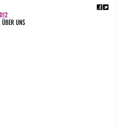
F
5. EUROPÄISCHER MON
012
R
ÜBER UNS