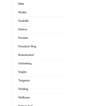
Mitte
Moabit
Neukölln
Pankow
Potsdam
Prenzlauer Berg
Reinickendorf
Schöneberg
Steglitz
Tiergarten
Wedding
Weißensee