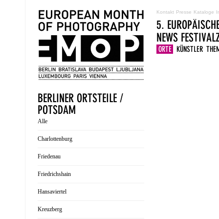
Kontakt
Presse
Kataloge
I
5. EUROPÄISCH
NEWS
FESTIVA
ORTE
KÜNSTLER
THE
BERLINER ORTSTEILE /
POTSDAM
Alle
Charlottenburg
Friedenau
Friedrichshain
Hansaviertel
Kreuzberg