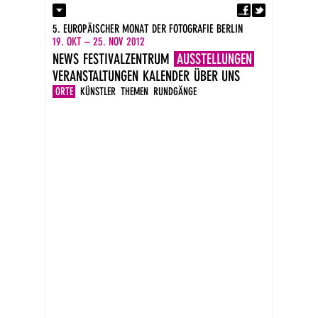
Fa
Kontakt
5. EUROPÄISCHER MONAT DER FOTOGRAFIE BERLIN
Presse
19. OKT – 25. NOV 2012
Kataloge
NEWS
FESTIVALZENTRUM
AUSSTELLUNGEN
Impressum
VERANSTALTUNGEN
KALENDER
ÜBER UNS
DE
EN
ORTE
KÜNSTLER
THEMEN
RUNDGÄNGE