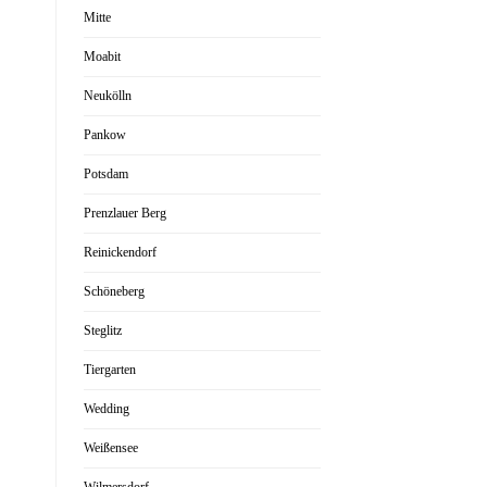
Mitte
Moabit
Neukölln
Pankow
Potsdam
Prenzlauer Berg
Reinickendorf
Schöneberg
Steglitz
Tiergarten
Wedding
Weißensee