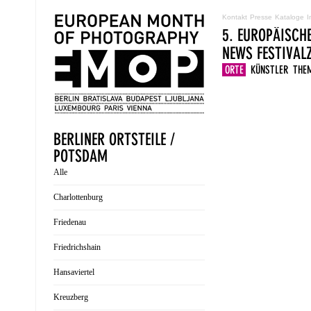
Kontakt
Presse
Kataloge
I
5. EUROPÄISCH
NEWS
FESTIVA
ORTE
KÜNSTLER
THE
BERLINER ORTSTEILE /
POTSDAM
Alle
Charlottenburg
Friedenau
Friedrichshain
Hansaviertel
Kreuzberg