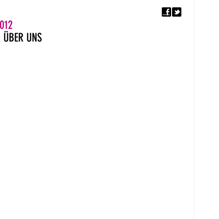
F
5. EUROPÄISCHER MON
012
R
ÜBER UNS