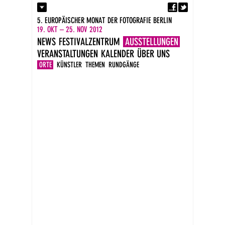
Fa
Kontakt
5. EUROPÄISCHER MONAT DER FOTOGRAFIE BERLIN
Presse
19. OKT – 25. NOV 2012
Kataloge
NEWS
FESTIVALZENTRUM
AUSSTELLUNGEN
Impressum
VERANSTALTUNGEN
KALENDER
ÜBER UNS
DE
EN
ORTE
KÜNSTLER
THEMEN
RUNDGÄNGE