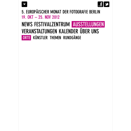
Fa
Kontakt
5. EUROPÄISCHER MONAT DER FOTOGRAFIE BERLIN
Presse
19. OKT – 25. NOV 2012
Kataloge
NEWS
FESTIVALZENTRUM
AUSSTELLUNGEN
Impressum
VERANSTALTUNGEN
KALENDER
ÜBER UNS
DE
EN
ORTE
KÜNSTLER
THEMEN
RUNDGÄNGE