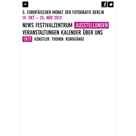
Fa
Kontakt
5. EUROPÄISCHER MONAT DER FOTOGRAFIE BERLIN
Presse
19. OKT – 25. NOV 2012
Kataloge
NEWS
FESTIVALZENTRUM
AUSSTELLUNGEN
Newsletter
VERANSTALTUNGEN
KALENDER
ÜBER UNS
Impressum
DE
ORTE
KÜNSTLER
THEMEN
RUNDGÄNGE
EN