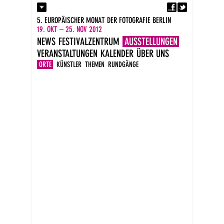
Fa
Kontakt
5. EUROPÄISCHER MONAT DER FOTOGRAFIE BERLIN
Presse
19. OKT – 25. NOV 2012
Kataloge
NEWS
FESTIVALZENTRUM
AUSSTELLUNGEN
Impressum
VERANSTALTUNGEN
KALENDER
ÜBER UNS
DE
EN
ORTE
KÜNSTLER
THEMEN
RUNDGÄNGE