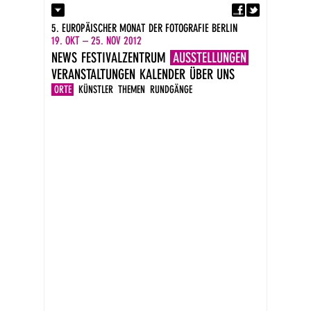
Fa
Kontakt
5. EUROPÄISCHER MONAT DER FOTOGRAFIE BERLIN
Presse
19. OKT – 25. NOV 2012
Kataloge
NEWS
FESTIVALZENTRUM
AUSSTELLUNGEN
Impressum
VERANSTALTUNGEN
KALENDER
ÜBER UNS
DE
EN
ORTE
KÜNSTLER
THEMEN
RUNDGÄNGE