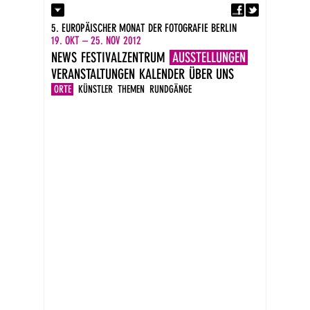
Fa
Kontakt
5. EUROPÄISCHER MONAT DER FOTOGRAFIE BERLIN
Presse
19. OKT – 25. NOV 2012
Kataloge
NEWS
FESTIVALZENTRUM
AUSSTELLUNGEN
Impressum
VERANSTALTUNGEN
KALENDER
ÜBER UNS
DE
EN
ORTE
KÜNSTLER
THEMEN
RUNDGÄNGE