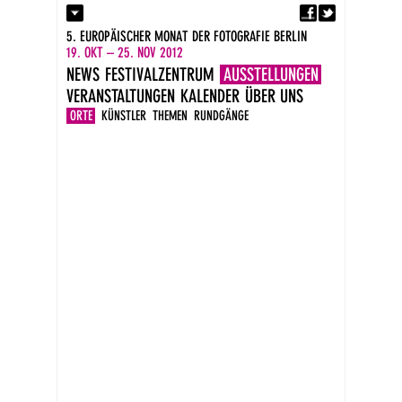
Fa
Kontakt
5. EUROPÄISCHER MONAT DER FOTOGRAFIE BERLIN
Presse
19. OKT – 25. NOV 2012
Kataloge
NEWS
FESTIVALZENTRUM
AUSSTELLUNGEN
Impressum
VERANSTALTUNGEN
KALENDER
ÜBER UNS
DE
EN
ORTE
KÜNSTLER
THEMEN
RUNDGÄNGE