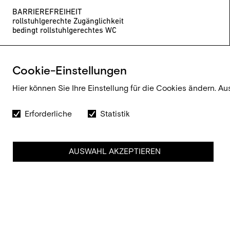
BARRIEREFREIHEIT
rollstuhlgerechte Zugänglichkeit
bedingt rollstuhlgerechtes WC
ÖFFNUNGSZEITEN
Mo
geschlossen
Cookie-Einstellungen
Di
12–18 Uhr
Mi
12–18 Uhr
Hier können Sie Ihre Einstellung für die Cookies ändern. Au
Do
12–18 Uhr
Fr
12–18 Uhr
Sa
12–15 Uhr
Erforderliche
Statistik
So
geschlossen
Zusätzlich zu den Öffnungszeiten können Termine
vereinbart werden.
AUSWAHL AKZEPTIEREN
EINTRITTSPREISE
Eintritt frei