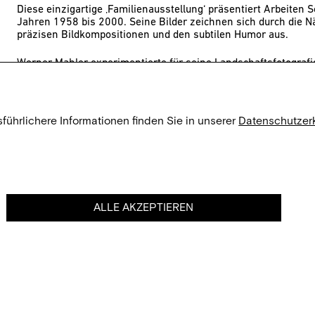
Diese einzigartige ‚Familienausstellung‘ präsentiert Arbeiten 
Jahren 1958 bis 2000. Seine Bilder zeichnen sich durch die 
präzisen Bildkompositionen und den subtilen Humor aus.
Werner Mahler experimentierte für seine Landschaftsfotograf
und 2005 entstanden, mit verschiedenen Techniken und schuf
überraschende Bilder.
Von 1998 bis 2008 suchte Ute Mahler für eine Serie über das 
sführlichere Informationen finden Sie in unserer
Datenschutzer
Persönlichkeiten Orte auf, an denen diese gelebt und gewirkt h
Spurensuche
verbindet die Fotografin die konkreten Stätten mi
subjektiven und intuitiven Bildern. Mit Modefotografien aus d
fügt sie sie zu einem neuen erzählerischen Strang zusammen.
Bilder hinterfragen die Genregrenzen der Fotografie.
ALLE AKZEPTIEREN