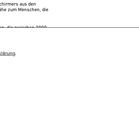
Schirmers aus den
Nähe zum Menschen, die
ien, die zwischen 2000
 atmosphärische,
Leben großer
klärung
.
aben. In der Serie
t ihren eigenen
en frühen 1990er Jahren
 Ute Mahlers poetische