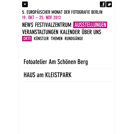
Fa
Kontakt
5. EUROPÄISCHER MONAT DER FOTOGRAFIE BERLIN
Presse
19. OKT – 25. NOV 2012
Kataloge
NEWS
FESTIVALZENTRUM
AUSSTELLUNGEN
Impressum
VERANSTALTUNGEN
KALENDER
ÜBER UNS
DE
EN
ORTE
KÜNSTLER
THEMEN
RUNDGÄNGE
Fotoatelier Am Schönen Berg
HAUS am KLEISTPARK