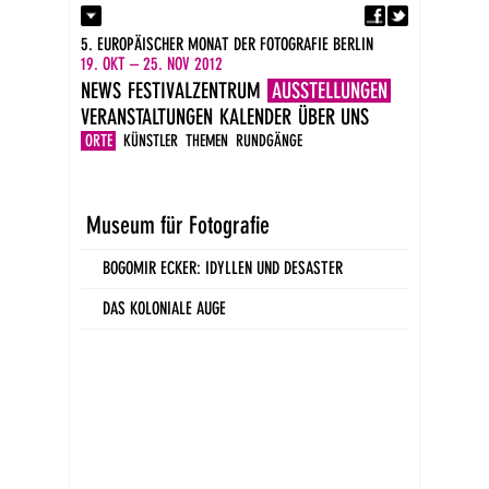
Fa
Kontakt
5. EUROPÄISCHER MONAT DER FOTOGRAFIE BERLIN
Presse
19. OKT – 25. NOV 2012
Kataloge
NEWS
FESTIVALZENTRUM
AUSSTELLUNGEN
Impressum
VERANSTALTUNGEN
KALENDER
ÜBER UNS
DE
EN
ORTE
KÜNSTLER
THEMEN
RUNDGÄNGE
Museum für Fotografie
BOGOMIR ECKER: IDYLLEN UND DESASTER
DAS KOLONIALE AUGE