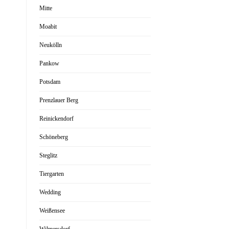
Mitte
Moabit
Neukölln
Pankow
Potsdam
Prenzlauer Berg
Reinickendorf
Schöneberg
Steglitz
Tiergarten
Wedding
Weißensee