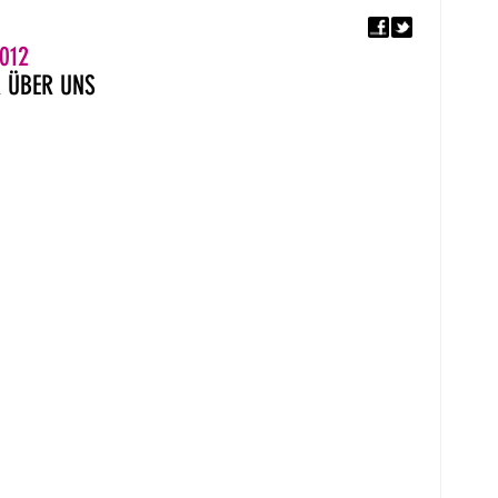
F
5. EUROPÄISCHER MON
012
R
ÜBER UNS