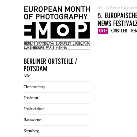
Kontakt
Presse
Kataloge
I
5. EUROPÄISCH
NEWS
FESTIVA
ORTE
KÜNSTLER
THE
BERLINER ORTSTEILE /
POTSDAM
Alle
Charlottenburg
Friedenau
Friedrichshain
Hansaviertel
Kreuzberg