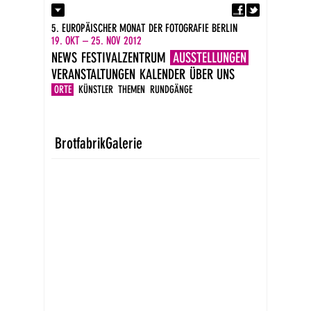
Fa
Kontakt
5. EUROPÄISCHER MONAT DER FOTOGRAFIE BERLIN
Presse
19. OKT – 25. NOV 2012
Kataloge
NEWS
FESTIVALZENTRUM
AUSSTELLUNGEN
Newsletter
VERANSTALTUNGEN
KALENDER
ÜBER UNS
Impressum
DE
ORTE
KÜNSTLER
THEMEN
RUNDGÄNGE
EN
BrotfabrikGalerie