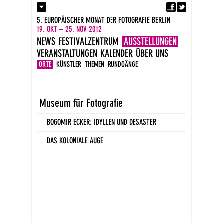
Fa
Kontakt
5. EUROPÄISCHER MONAT DER FOTOGRAFIE BERLIN
Presse
19. OKT – 25. NOV 2012
Kataloge
NEWS
FESTIVALZENTRUM
AUSSTELLUNGEN
Impressum
VERANSTALTUNGEN
KALENDER
ÜBER UNS
DE
EN
ORTE
KÜNSTLER
THEMEN
RUNDGÄNGE
Museum für Fotografie
BOGOMIR ECKER: IDYLLEN UND DESASTER
DAS KOLONIALE AUGE