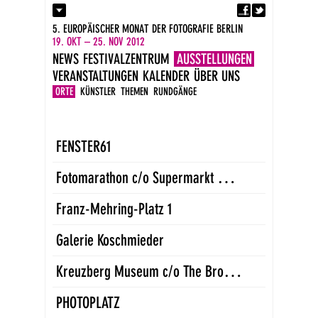
Fa
Kontakt
5. EUROPÄISCHER MONAT DER FOTOGRAFIE BERLIN
Presse
19. OKT – 25. NOV 2012
Kataloge
NEWS
FESTIVALZENTRUM
AUSSTELLUNGEN
Newsletter
VERANSTALTUNGEN
KALENDER
ÜBER UNS
Impressum
DE
ORTE
KÜNSTLER
THEMEN
RUNDGÄNGE
EN
FENSTER61
F
otomarathon c/o Supermarkt Wedding
Franz-Mehring-Platz 1
Galerie Koschmieder
K
reuzberg Museum c/o The Browse Gallery
PHOTOPLATZ