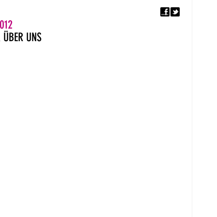
F
5. EUROPÄISCHER MON
012
R
ÜBER UNS