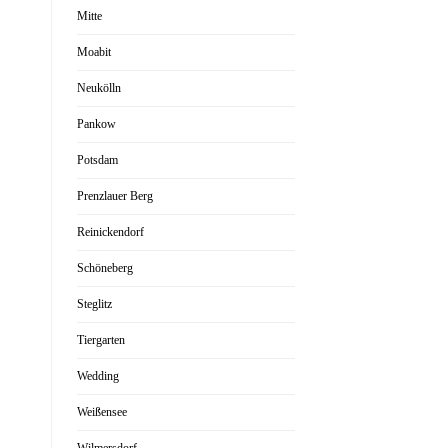
Mitte
Moabit
Neukölln
Pankow
Potsdam
Prenzlauer Berg
Reinickendorf
Schöneberg
Steglitz
Tiergarten
Wedding
Weißensee