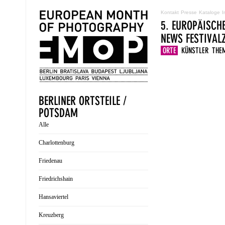
Kontakt
Presse
Kataloge
I
5. EUROPÄISCH
NEWS
FESTIVA
ORTE
KÜNSTLER
THE
BERLINER ORTSTEILE /
POTSDAM
Alle
Charlottenburg
Friedenau
Friedrichshain
Hansaviertel
Kreuzberg