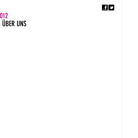
F
5. EUROPÄISCHER MON
012
R
ÜBER UNS