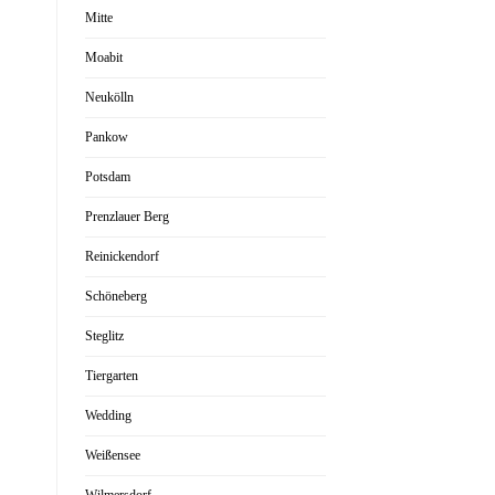
Mitte
Moabit
Neukölln
Pankow
Potsdam
Prenzlauer Berg
Reinickendorf
Schöneberg
Steglitz
Tiergarten
Wedding
Weißensee