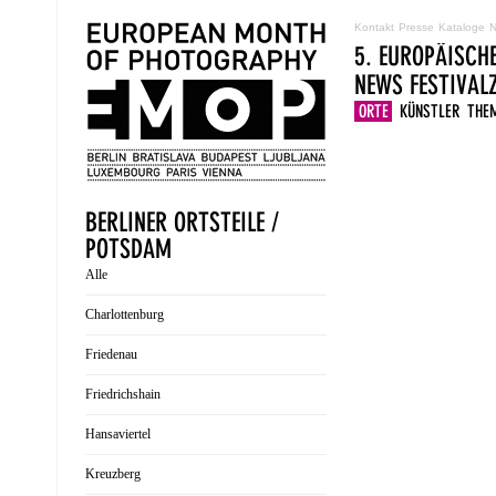
Kontakt
Presse
Kataloge
N
5. EUROPÄISCH
NEWS
FESTIVA
ORTE
KÜNSTLER
THE
BERLINER ORTSTEILE /
POTSDAM
Alle
Charlottenburg
Friedenau
Friedrichshain
Hansaviertel
Kreuzberg