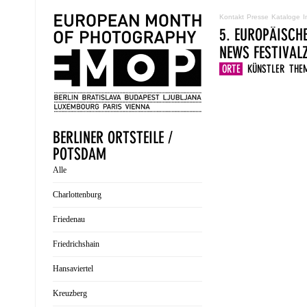
Kontakt
Presse
Kataloge
I
5. EUROPÄISCH
NEWS
FESTIVA
ORTE
KÜNSTLER
THE
BERLINER ORTSTEILE /
POTSDAM
Alle
Charlottenburg
Friedenau
Friedrichshain
Hansaviertel
Kreuzberg