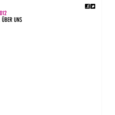
F
5. EUROPÄISCHER MON
012
R
ÜBER UNS