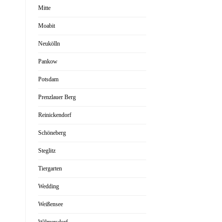
Mitte
Moabit
Neukölln
Pankow
Potsdam
Prenzlauer Berg
Reinickendorf
Schöneberg
Steglitz
Tiergarten
Wedding
Weißensee